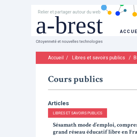
Relier et partager autour du web
a-brest
ACCUE
Citoyenneté et nouvelles technologies
Accueil
/
Libres et savoirs publics
/
B
Cours publics
Articles
LIBRES ET SAVOIRS PUBLICS
Sésamath mode d’emploi, comprend
grand réseau éducatif libre en Fr