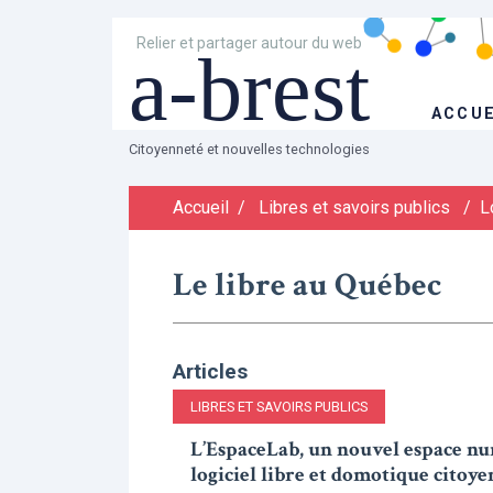
Relier et partager autour du web
a-brest
ACCUE
Citoyenneté et nouvelles technologies
Accueil
/
Libres et savoirs publics
/
L
Le libre au Québec
Articles
LIBRES ET SAVOIRS PUBLICS
L’EspaceLab, un nouvel espace nu
logiciel libre et domotique citoy