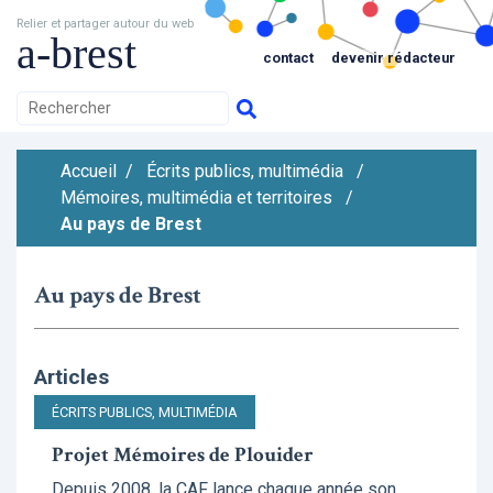
Relier et partager autour du web
a-brest
contact
devenir rédacteur
Accueil
/
Écrits publics, multimédia
/
Mémoires, multimédia et territoires
/
Au pays de Brest
Au pays de Brest
Articles
ÉCRITS PUBLICS, MULTIMÉDIA
Projet Mémoires de Plouider
Depuis 2008, la CAF lance chaque année son