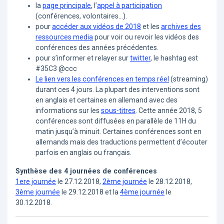
la
page principale
, l’
appel à participation
(conférences, volontaires...).
pour
accéder aux vidéos de 2018
et les
archives des
ressources media
pour voir ou revoir les vidéos des
conférences des années précédentes.
pour s’informer et relayer sur
twitter
, le hashtag est
#35C3 @ccc
Le lien vers les conférences en temps réel
(streaming)
durant ces 4 jours. La plupart des interventions sont
en anglais et certaines en allemand avec des
informations sur les
sous-titres
. Cette année 2018, 5
conférences sont diffusées en parallèle de 11H du
matin jusqu’à minuit. Certaines conférences sont en
allemands mais des traductions permettent d’écouter
parfois en anglais ou français.
Synthèse des 4 journées de conférences
1ere journée
le 27.12.2018,
2ème journée
le 28.12.2018,
3ème journée
le 29.12.2018 et la
4ème journée
le
30.12.2018.