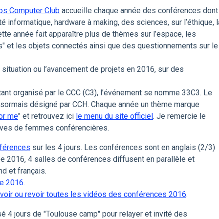
os Computer Club
accueille chaque année des conférences dont
é informatique, hardware à making, des sciences, sur l’éthique, l
. Cette année fait apparaître plus de thèmes sur l’espace, les
ties" et les objets connectés ainsi que des questionnements sur le
situation ou l’avancement de projets en 2016, sur des
tant organisé par le CCC (C3), l’événement se nomme 33C3. Le
ésormais désigné par CCH. Chaque année un thème marque
or me
" et retrouvez ici
le menu du site officiel
. Je remercie le
atives de femmes conférencières.
nférences
sur les 4 jours. Les conférences sont en anglais (2/3)
ée 2016, 4 salles de conférences diffusent en parallèle et
d et français.
de 2016
.
voir ou revoir toutes les vidéos des conférences 2016
.
sé 4 jours de "Toulouse camp" pour relayer et invité des