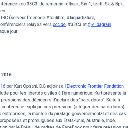
nférences du 33C3. Je remercie rollniak, Sim1, testf, Sk & Bpk,
ien.
IRC (serveur freenode #toulibre, #laquadrature,
 conférenciers relayés vers
ccc.de
, #33C3 et
@v_dagrain
.
que jour :
 2016
016
par Kurt Opsahl, D.G adjoint à l’
Electronic Frontier Fondation
,
lutte pour les libertés civiles à l’ère numérique. Kurt présente la
s pressions des décideurs d’inclure des "back doors". Suite à
 conférence explique ces pressions (intégrer des back doors)
es entreprises, la montée du piratage gouvernemental et des cas
t proposées et promulguées aux États-Unis, Australie, Inde,
tion par le Brésil, de cadres de FaceBook pour faire pression su