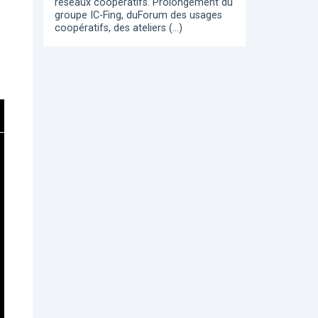
réseaux coopératifs. Prolongement du
groupe IC-Fing, duForum des usages
coopératifs, des ateliers (…)