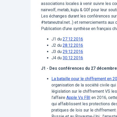
associations locales à venir suivre les co
nairwolf, metab, kujiu & G0f pour leur sout
Les échanges durant les conférences sur 
#tetaneutral.net...) et remerciements aux
Publication d’une synthèse en français cha
J1 du
27.12.2016
J2 du
28.12.2016
J3 du
29.12.2016
J4 du
30.12.2016
J1 - Des conférences du 27 décembre
La bataille pour le chiffrement en 2
organisation de la société civile qui 
législation sur le chiffrement VS le
l’affaire
Apple Vs FBI
en 2016, cette
qui affaiblissent les protections d
pratiques de lois sur le chiffremen
Russie et au Royaume-Uni ; l’arresta