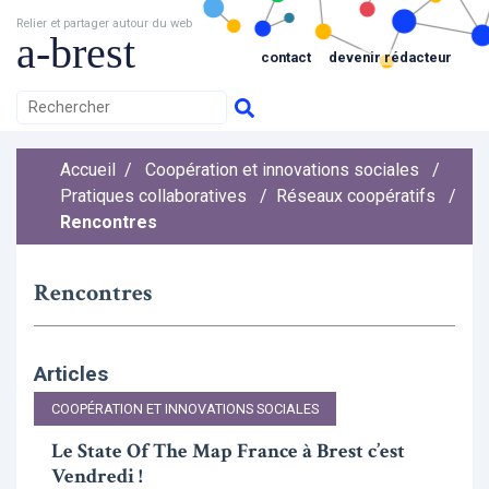
Relier et partager autour du web
a-brest
contact
devenir rédacteur
Accueil
/
Coopération et innovations sociales
/
Pratiques collaboratives
/
Réseaux coopératifs
/
Rencontres
Rencontres
Articles
COOPÉRATION ET INNOVATIONS SOCIALES
Le State Of The Map France à Brest c’est
Vendredi !