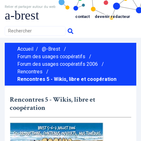
Relier et partager autour du web
a-brest
contact
devenir rédacteur
Accueil
/
@-Brest
/
Forum des usages coopératifs
/
Forum des usages coopératifs 2006
/
Rencontres
/
Rencontres 5 - Wikis, libre et coopération
Rencontres 5 - Wikis, libre et
coopération