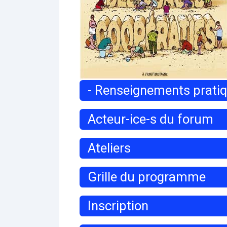
- Renseignements prati
Acteur-ice-s du forum
Ateliers
Grille du programme
Inscription