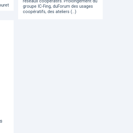
réseaux coopératifs. Prolongement du
ouret
groupe IC-Fing, duForum des usages
coopératifs, des ateliers (…)
es