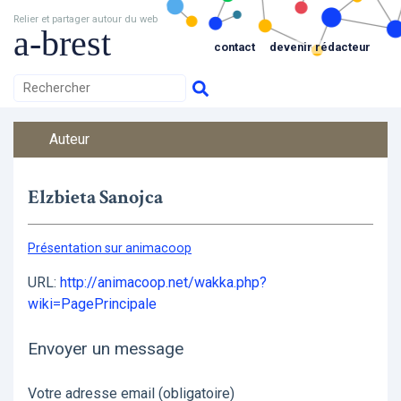
Relier et partager autour du web
a-brest
contact
devenir rédacteur
Auteur
Elzbieta Sanojca
Présentation sur animacoop
URL:
http://animacoop.net/wakka.php?
wiki=PagePrincipale
Envoyer un message
Votre adresse email (obligatoire)