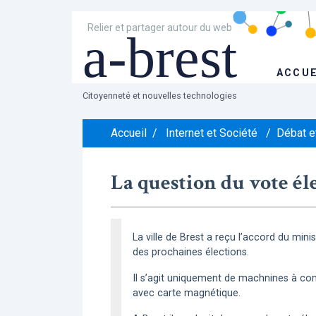
Relier et partager autour du web
a-brest
ACCUE
Citoyenneté et nouvelles technologies
Accueil
/
Internet et Société
/
Débat et
La question du vote él
La ville de Brest a reçu l’accord du min
des prochaines élections.
Il s’agit uniquement de machnines à com
avec carte magnétique.