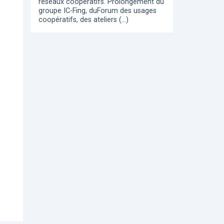
réseaux coopératifs. Prolongement du
groupe IC-Fing, duForum des usages
coopératifs, des ateliers (…)