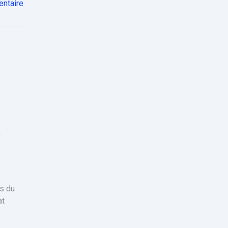
ntaire
s
.
s du
at