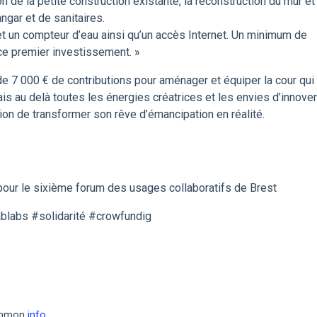
on de la petite construction existante, la reconstruction du mur et
angar et de sanitaires.
 et un compteur d’eau ainsi qu’un accès Internet. Un minimum de
ce premier investissement. »
 de 7 000 € de contributions pour aménager et équiper la cour qui
s au delà toutes les énergies créatrices et les envies d’innover
ntion de transformer son rêve d’émancipation en réalité.
pour le sixième forum des usages collaboratifs de Brest
blabs #solidarité #crowfundig
common
info