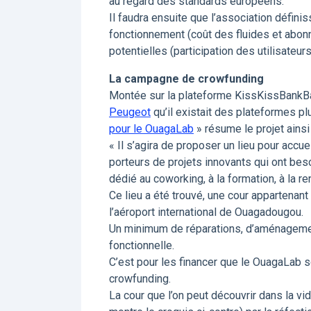
au regard des standards européens.
Il faudra ensuite que l’association défi
fonctionnement (coût des fluides et abonn
potentielles (participation des utilisate
La campagne de crowfunding
Montée sur la plateforme KissKissBankBa
Peugeot
qu’il existait des plateformes 
pour le OuagaLab
» résume le projet ainsi 
« Il s’agira de proposer un lieu pour accu
porteurs de projets innovants qui ont beso
dédié au coworking, à la formation, à la r
Ce lieu a été trouvé, une cour appartenant 
l’aéroport international de Ouagadougou.
Un minimum de réparations, d’aménagemen
fonctionnelle.
C’est pour les financer que le OuagaLab so
crowfunding.
La cour que l’on peut découvrir dans la 