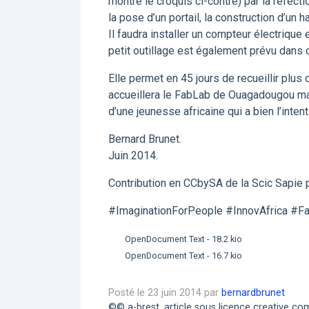
montre le croquis ci-contre) par la réfecti
la pose d’un portail, la construction d’un h
Il faudra installer un compteur électrique
petit outillage est également prévu dans 
Elle permet en 45 jours de recueillir plus
accueillera le FabLab de Ouagadougou mai
d’une jeunesse africaine qui a bien l’inte
Bernard Brunet.
Juin 2014.
Contribution en CCbySA de la Scic Sapie 
#ImaginationForPeople #InnovAfrica #Fa
OpenDocument Text - 18.2 kio
OpenDocument Text - 16.7 kio
Posté le 23 juin 2014 par
bernardbrunet
©© a-brest, article sous licence creative 