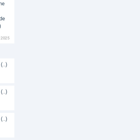
sme
 de
)
 2025
 (…)
 (…)
 (…)