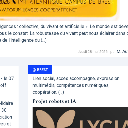
ences : collective, du vivant et artificielle ». Le monde est dev
tous le constat. La robustesse du vivant peut nous éclairer dans 
de l’intelligence du (…)
M. Au
Jeudi 28 mai 2026 - par
@-BREST
- le 07
Lien social, accès accompagné, expression
goff
multimédia, compétences numériques,
coopération, (…)
Projet robots et IA
lidaire
s 30
ciation
ces et