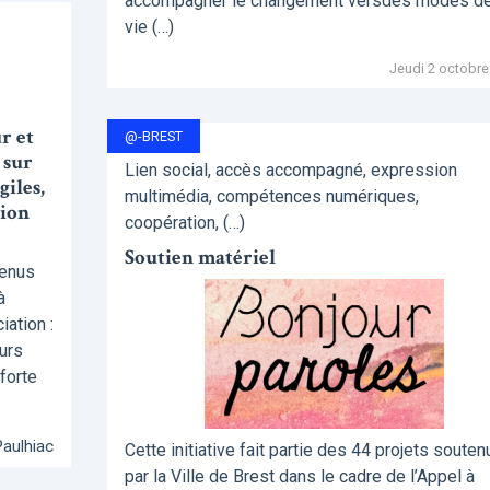
accompagner le changement versdes modes d
vie (…)
Jeudi 2 octobre
r et
@-BREST
 sur
Lien social, accès accompagné, expression
iles,
multimédia, compétences numériques,
gion
coopération, (…)
Soutien matériel
tenus
à
ation :
urs
 forte
Paulhiac
Cette initiative fait partie des 44 projets souten
par la Ville de Brest dans le cadre de l’Appel à