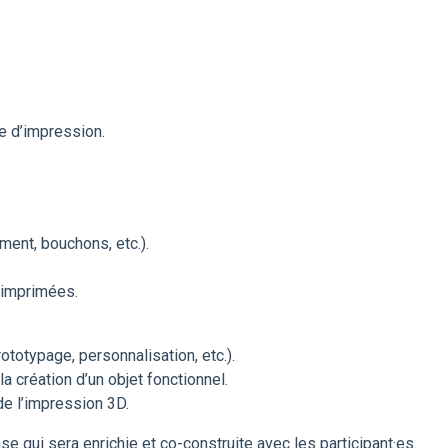
e d’impression.
ent, bouchons, etc.).
 imprimées.
totypage, personnalisation, etc.).
la création d’un objet fonctionnel.
de l’impression 3D.
ase qui sera enrichie et co-construite avec les participant·es.