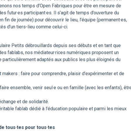
prenons nos temps d’Open Fabriques pour être en mesure de
des futur·es participant·es. Il s’agit de temps d’ouverture du
en fin de journée) pour découvrir le lieu, l’équipe (permanent·es,
tés d’un tiers-lieu comme celui-ci.
aire Petits débrouillards depuis ses débuts et en tant que
e des fablabs, nos médiateur·rices numériques proposent un
particulièrement adaptés aux publics les plus éloignés du
 makers : faire pour comprendre, plaisir d’expérimenter et de
faire ensemble, venir seul·e ou en famille (avec les enfants), êtr
échange et de solidarité.
itable fablab dédié à l’éducation populaire et parmi les mieux
e tous·tes pour tous·tes