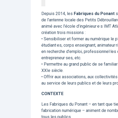
Depuis 2014, les
Fabriques du Ponant
s
de l’antenne locale des Petits Débrouillar
animé avec l’école d’ingénieur·e·s IMT Atla
création trois missions :
• Sensibiliser et former au numérique le p
étudiant·es, corps enseignant, animateur·r
en recherche d’emploi, professionnel·les q
entrepreneur·ses, etc.
• Permettre au grand public de se familia
XXIe siècle.
• Offrir aux associations, aux collectivit
au service de leurs publics et de leurs pro
CONTEXTE
Les Fabriques du Ponant – en tant que ti
fabrication numérique – animent de nomb
tous les publics.