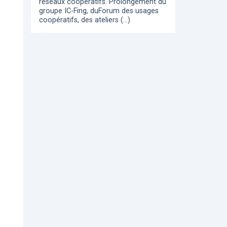
réseaux coopératifs. Prolongement du
groupe IC-Fing, duForum des usages
coopératifs, des ateliers (…)