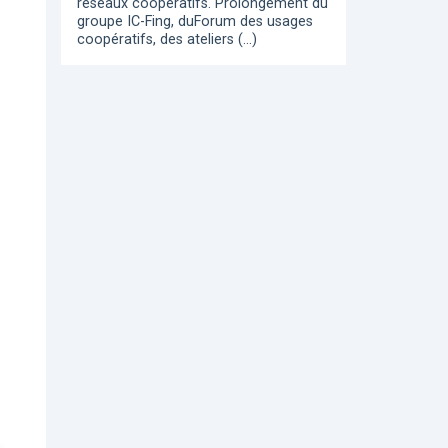
réseaux coopératifs. Prolongement du
groupe IC-Fing, duForum des usages
coopératifs, des ateliers (…)