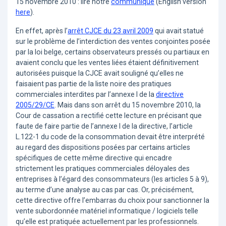
15 novembre 2010 : lire notre
communiqué
(English version
here
).
En effet, après l’
arrêt CJCE du 23 avril 2009
qui avait statué
sur le problème de l’interdiction des ventes conjointes posée
par la loi belge, certains observateurs pressés ou partiaux en
avaient conclu que les ventes liées étaient définitivement
autorisées puisque la CJCE avait souligné qu’elles ne
faisaient pas partie de la liste noire des pratiques
commerciales interdites par l’annexe I de la
directive
2005/29/CE
. Mais dans son arrêt du 15 novembre 2010, la
Cour de cassation a rectifié cette lecture en précisant que
faute de faire partie de l’annexe I de la directive, l’article
L.122-1 du code de la consommation devait être interprété
au regard des dispositions posées par certains articles
spécifiques de cette même directive qui encadre
strictement les pratiques commerciales déloyales des
entreprises à l’égard des consommateurs (les articles 5 à 9),
au terme d’une analyse au cas par cas. Or, précisément,
cette directive offre l’embarras du choix pour sanctionner la
vente subordonnée matériel informatique / logiciels telle
qu’elle est pratiquée actuellement par les professionnels.