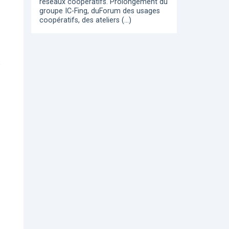
réseaux coopératifs. Prolongement du
groupe IC-Fing, duForum des usages
coopératifs, des ateliers (…)
s