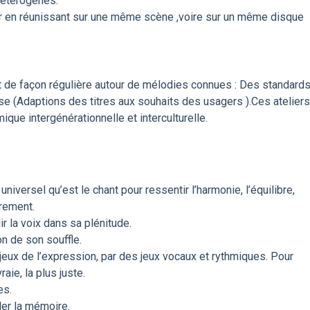
 hétérogènes.
tier en réunissant sur une même scène ,voire sur un même disque
nt de façon régulière autour de mélodies connues : Des standard
se (Adaptions des titres aux souhaits des usagers ).Ces ateliers
que intergénérationnelle et interculturelle.
versel qu’est le chant pour ressentir l’harmonie, l’équilibre,
rement.
lir la voix dans sa plénitude.
n de son souffle.
 jeux de l’expression, par des jeux vocaux et rythmiques. Pour
aie, la plus juste.
es.
ler la mémoire.