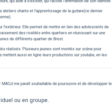
re, qui aide à d’exister, qui facilite l’affirmation de son identité.
s ateliers chants et l’apprentissage de la guitare(ce dernier
terme).
 sur l’extérieur. Elle permet de mettre en lien des adolescents de
’apaisement des rivalités entre quartiers en réunissant sur une
es de différents quartier de Brest.
és réalisés. Plusieurs jeunes sont montés sur scène pour
 Ils mettent aussi en ligne leurs productions sur youtube, en les
er MAO,il me paraît souhaitable de poursuivre et de développer le
viduel ou en groupe.