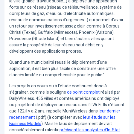
la ville (police, travaux public…) a déployé une application
forte sur ce réseau (réseau de télésurveillance, système de
compteurs de gaz, d’eau ou d’électricité automatiques,
réseau de communications d’urgences…) qui permet d’avoir
un retour sur investissement assez clair, comme à Corpus
Christi (Texas), Buffalo (Minnesota), Phoenix (Arizona),
Providence (Rhode Island) et bien d’autres villes qui ont
assuré la prospérité de leur réseau haut débit en y
développant des applications propres.
Quand une municipalité réussi le déploiement d’une
application, il est bien plus facile de construire une offre
d’accès limitée ou compréhensible pour le public.”
Les projets en cours ou à l’étude continuent donc à
s’égrainer, comme le souligne
ce point complet
réalisé par
DailyWireless. 455 villes et comtés américains ont déployé
ou projettent de déployer un réseau sans fil Wi-Fi. Ils n’étaient
que 122 il y a 2 ans, rappelle MuniWireless dans
leur dernier
recensement
(.pdf) (à compléter avec
leur étude sur les
Business Models
). Mais le taux de déploiement devrait
considérablement ralentir
prédisent les analystes d’In-Stat
.