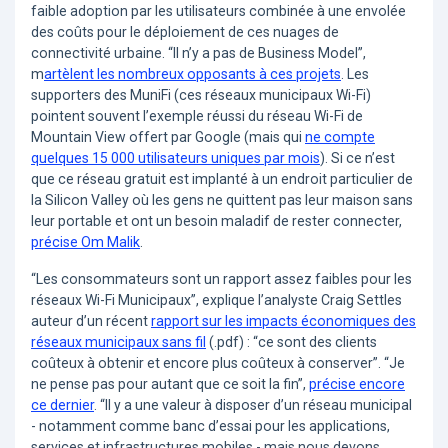
faible adoption par les utilisateurs combinée à une envolée
des coûts pour le déploiement de ces nuages de
connectivité urbaine. “Il n’y a pas de Business Model”,
m
artèlent les nombreux opposants à ces projets
. Les
supporters des MuniFi (ces réseaux municipaux Wi-Fi)
pointent souvent l’exemple réussi du réseau Wi-Fi de
Mountain View offert par Google (mais qui
ne compte
quelques 15 000 utilisateurs uniques par mois
). Si ce n’est
que ce réseau gratuit est implanté à un endroit particulier de
la Silicon Valley où les gens ne quittent pas leur maison sans
leur portable et ont un besoin maladif de rester connecter,
précise Om Malik
.
“Les consommateurs sont un rapport assez faibles pour les
réseaux Wi-Fi Municipaux”, explique l’analyste Craig Settles
auteur d’un récent
rapport sur les impacts économiques des
réseaux municipaux sans fil
(.pdf) : “ce sont des clients
coûteux à obtenir et encore plus coûteux à conserver”. “Je
ne pense pas pour autant que ce soit la fin”,
précise encore
ce dernier
. “Il y a une valeur à disposer d’un réseau municipal
- notamment comme banc d’essai pour les applications,
services et infrastructures mobiles - mais nous devons