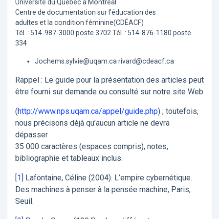
Université du Québec à Montréal
Centre de documentation sur l’éducation des
adultes et la condition féminine(CDÉACF)
Tél. : 514-987-3000 poste 3702 Tél. : 514-876-1180 poste
334
Jochems.sylvie@uqam.ca rivard@cdeacf.ca
Rappel : Le guide pour la présentation des articles peut
être fourni sur demande ou consulté sur notre site Web
(
http://www.nps.uqam.ca/appel/guide.php
) ; toutefois,
nous précisons déjà qu’aucun article ne devra
dépasser
35 000 caractères (espaces compris), notes,
bibliographie et tableaux inclus.
[
1
]
Lafontaine, Céline (2004). L’empire cybernétique.
Des machines à penser à la pensée machine, Paris,
Seuil.