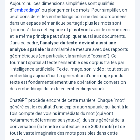
Aujourd’hui ces dimensions simplifiées sont qualifiés
d’”
embeddings
” ou plongement de mots. Pour simplifier, on
peut considérer les embeddings comme des coordonnées
dans un espace sémantique partagé : plus les mots sont
“proches” dans cet espace et plus il vont avoir le même sens
et le même principe peut s’appliquer aussi aux documents.
Dans ce cadre,
l’analyse du texte devient aussi une
analyse spatiale
: la similarité se mesure avec des rapports
géométriques (en particulier, la similarité “cosine”). Ce
tournant spatial affecte l’ensemble des corpus traités par
l’intelligence artificielle. Texte, image, son, vidéo : tout est un
embedding aujourd’hui. La génération d’une image par du
texte est fondamentalement une opération de conversion
des embeddings du texte en embeddings visuels.
ChatGPT procède encore de cette manière. Chaque “mot”
généré est le résultat d’une exploration spatiale qui tient à la
fois compte des voisins immédiats du mot (qui vont
notamment déterminer sa syntaxe), du sens général de la
conversation (la fenêtre contextuelle de 3000 mots) et de
tout le vaste imaginaire des mots possibles dans cette
langue.