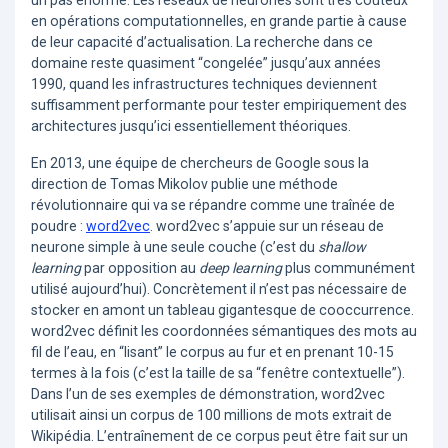
en opérations computationnelles, en grande partie à cause
de leur capacité d’actualisation. La recherche dans ce
domaine reste quasiment “congelée” jusqu’aux années
1990, quand les infrastructures techniques deviennent
suffisamment performante pour tester empiriquement des
architectures jusqu’ici essentiellement théoriques.
En 2013, une équipe de chercheurs de Google sous la
direction de Tomas Mikolov publie une méthode
révolutionnaire qui va se répandre comme une traînée de
poudre :
word2vec
. word2vec s’appuie sur un réseau de
neurone simple à une seule couche (c’est du
shallow
learning
par opposition au
deep learning
plus communément
utilisé aujourd’hui). Concrètement il n’est pas nécessaire de
stocker en amont un tableau gigantesque de cooccurrence.
word2vec définit les coordonnées sémantiques des mots au
fil de l’eau, en “lisant” le corpus au fur et en prenant 10-15
termes à la fois (c’est la taille de sa “fenêtre contextuelle”).
Dans l’un de ses exemples de démonstration, word2vec
utilisait ainsi un corpus de 100 millions de mots extrait de
Wikipédia. L’entraînement de ce corpus peut être fait sur un