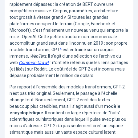
rapidement dépassés : la création de BERT ouvre une
compétition massive. Corpus, paramètres, architecture :
tout grossit à vitesse grand v. Si toutes les grandes
plateformes occupent le terrain (Google, Facebook et
Microsoft), c’est finalement un nouveau venu qui emporte la
mise : OpenAI. Cette petite structure non-commerciale
accomplit un grand saut dans l’inconnu en 2019 : son propre
2
modèle transformer, GPT
est entraîné sur un corpus
immense,
WebText
. Il s’agit d’une sélection de l’archive du
web
Common Crawl
: n’ont été retenus que les liens partagés
(et likés) sur Reddit. Le coût réel de GPT-2 est inconnu mais
dépasse probablement le million de dollars.
Par rapport à l’ensemble des modèles transformers, GPT-2
n’est pas très original. Seulement, le passage à l’échelle
change tout. Non seulement, GPT-2 écrit des textes
beaucoup plus crédibles, mais il s’agit aussi d’un
modèle
encyclopédique
. Il contient un large répertoire de “faits”
scientifiques ou historiques dans lequel il puise avec plus ou
moins d’adresse. GPT-2 n’a pas seulement créé un espace
sémantique mais aussi un vaste espace culturel latent.