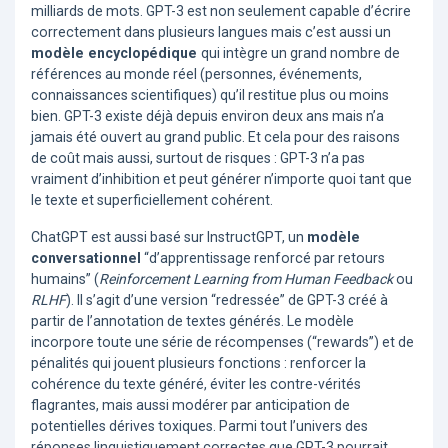
milliards de mots. GPT-3 est non seulement capable d’écrire
correctement dans plusieurs langues mais c’est aussi un
modèle encyclopédique
qui intègre un grand nombre de
références au monde réel (personnes, événements,
connaissances scientifiques) qu’il restitue plus ou moins
bien. GPT-3 existe déjà depuis environ deux ans mais n’a
jamais été ouvert au grand public. Et cela pour des raisons
de coût mais aussi, surtout de risques : GPT-3 n’a pas
vraiment d’inhibition et peut générer n’importe quoi tant que
le texte et superficiellement cohérent.
ChatGPT est aussi basé sur InstructGPT, un
modèle
conversationnel
“d’apprentissage renforcé par retours
humains” (
Reinforcement Learning from Human Feedback
ou
RLHF
). Il s’agit d’une version “redressée” de GPT-3 créé à
partir de l’annotation de textes générés. Le modèle
incorpore toute une série de récompenses (“rewards”) et de
pénalités qui jouent plusieurs fonctions : renforcer la
cohérence du texte généré, éviter les contre-vérités
flagrantes, mais aussi modérer par anticipation de
potentielles dérives toxiques. Parmi tout l’univers des
réponses linguistiquement correctes que GPT-3 pourrait