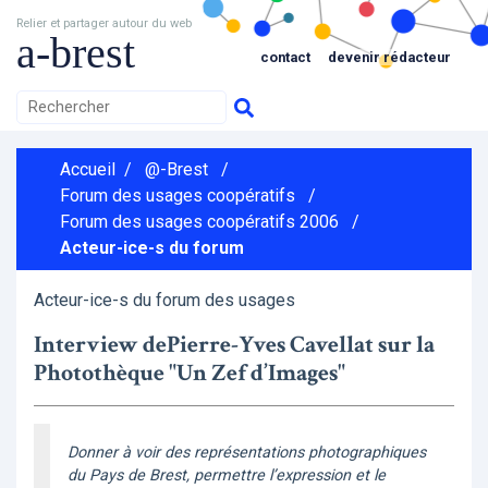
Relier et partager autour du web
a-brest
contact
devenir rédacteur
Accueil
/
@-Brest
/
Forum des usages coopératifs
/
Forum des usages coopératifs 2006
/
Acteur-ice-s du forum
Acteur-ice-s du forum des usages
Interview dePierre-Yves Cavellat sur la
Photothèque "Un Zef d’Images"
Donner à voir des représentations photographiques
du Pays de Brest, permettre l’expression et le