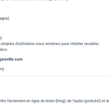
tagne)
u)
imples d’utilisation sous windows pour retailler, recadrer,
idéos
genville.com
om)
re facilement en ligne du texte (blog), de l’audio (podcast) et d