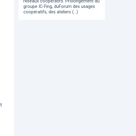
réseaux coopératifs. Prolongement du
groupe IC-Fing, duForum des usages
coopératifs, des ateliers (…)
t