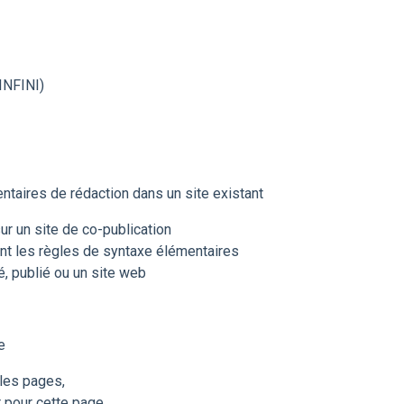
INFINI)
entaires de rédaction dans un site existant
sur un site de co-publication
isant les règles de syntaxe élémentaires
é, publié ou un site web
e
les pages,
 pour cette page,