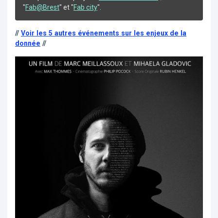
"
Fab@Brest
" et "
Fab city
".
//
Voir les 5 autres événements sur les enjeux de la
donnée
//