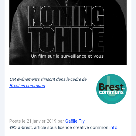
Cet événements s’inscrit dans le cadre de
Brest en communs
Posté le 21 janvier 2019 par
Gaëlle Fily
©© a-brest, article sous licence creative common
info