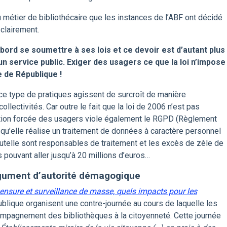
 métier de bibliothécaire que les instances de l’ABF ont décidé
 clairement.
abord se soumettre à ses lois et ce devoir est d’autant plus
n service public. Exiger des usagers ce que la loi n’impose
e de République !
ce type de pratiques agissent de surcroît de manière
llectivités. Car outre le fait que la loi de 2006 n’est pas
ication forcée des usagers viole également le RGPD (Règlement
qu’elle réalise un traitement de données à caractère personnel
 tutelle sont responsables de traitement et les excès de zèle de
pouvant aller jusqu’à 20 millions d’euros…
argument d’autorité démagogique
ensure et surveillance de masse, quels impacts pour les
ublique organisent une contre-journée au cours de laquelle les
ccompagnement des bibliothèques à la citoyenneté. Cette journée