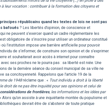
 Établissements miroirs de la vie citoyenne (…) en proie à des
 leur vocation : contribuer à la formation des citoyens et
rincipes républicains quand les textes de lois ne sont pas
es bafoués
? Les libertés d’opinion, de conscience et
 qui ne peuvent s’exercer quand un cadre règlementaire les
est obligatoire de s’inscrire pour utiliser un ordinateur constitué
où l’institution impose une barrière artificielle pour pouvoir
dividu de s’informer, de construire son opinion et de s’exprimer
erre et souhaiterait avoir accès à internet pour connaître
avec ses proches ne le pourra pas : sa liberté est niée. Une
ions de la dernière séance du conseil municipal de sa ville ne
ouve sa concitoyenneté. Rappelons que l’article 19 de la
homme de 1948
réclame que : «
Tout individu a droit à la liberté
le droit de ne pas être inquiété pour ses opinions et celui de
considérations de frontières
, les informations et les idées par
» Alors qu’on assiste à une inquiétante montée du populisme et
bliothèques devrait être de s’abstenir de toute pratique