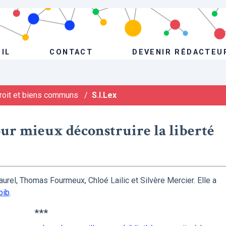
IL
CONTACT
DEVENIR RÉDACTEU
roit et biens communs
/
S.I.Lex
our mieux déconstruire la liberté
urel, Thomas Fourmeux, Chloé Lailic et Silvère Mercier. Elle a
bib
.
***