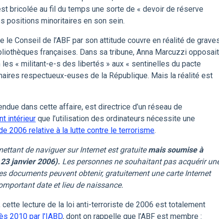
’est bricolée au fil du temps une sorte de « devoir de réserve
es positions minoritaires en son sein.
e le Conseil de l’ABF par son attitude couvre en réalité de grave
liothèques françaises. Dans sa tribune, Anna Marcuzzi opposait
 les « militant-e-s des libertés » aux « sentinelles du pacte
naires respectueux-euses de la République. Mais la réalité est
ndue dans cette affaire, est directrice d’un réseau de
t intérieur
que l’utilisation des ordinateurs nécessite une
 de 2006 relative à la lutte contre le terrorisme
.
ettant de naviguer sur Internet est gratuite
mais soumise à
u 23 janvier 2006).
Les personnes ne souhaitant pas acquérir un
es documents peuvent obtenir, gratuitement une carte Internet
omportant date et lieu de naissance.
ette lecture de la loi anti-terroriste de 2006 est totalement
dès 2010 par l’IABD
, dont on rappelle que l’ABF est membre :