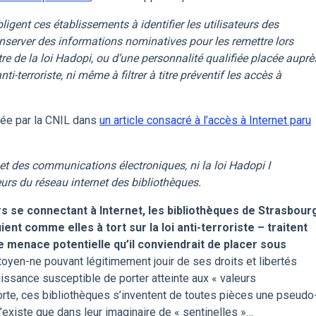
’obligent ces établissements à identifier les utilisateurs des
conserver des informations nominatives pour les remettre lors
tre de la loi Hadopi, ou d’une personnalité qualifiée placée auprè
anti-terroriste, ni même à filtrer à titre préventif les accès à
sée par la CNIL dans
un article consacré à l’accès à Internet paru
 et des communications électroniques, ni la loi Hadopi I
eurs du réseau internet des bibliothèques.
rs se connectant à Internet, les bibliothèques de Strasbour
ent comme elles à tort sur la loi anti-terroriste – traitent
menace potentielle qu’il conviendrait de placer sous
citoyen-ne pouvant légitimement jouir de ses droits et libertés
issance susceptible de porter atteinte aux « valeurs
orte, ces bibliothèques s’inventent de toutes pièces une pseudo
n’existe que dans leur imaginaire de « sentinelles »…