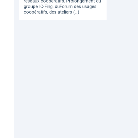
réseaux coopératifs. Prolongement du
groupe IC-Fing, duForum des usages
coopératifs, des ateliers (…)