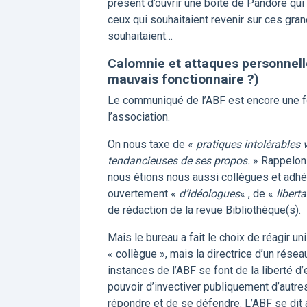
présent d’ouvrir une boîte de Pandore qui 
ceux qui souhaitaient revenir sur ces gra
souhaitaient…
Calomnie et attaques personnelle
mauvais fonctionnaire ?)
Le communiqué de l’ABF est encore une fo
l’association.
On nous taxe de «
pratiques intolérables v
tendancieuses de ses propos.
» Rappelons
nous étions nous aussi collègues et adhére
ouvertement «
d’idéologues
« , de «
liberta
de rédaction de la revue Bibliothèque(s).
Mais le bureau a fait le choix de réagir u
« collègue », mais la directrice d’un résea
instances de l’ABF se font de la liberté d
pouvoir d’invectiver publiquement d’autre
répondre et de se défendre. L’ABF se dit a