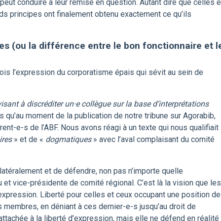
peut conduire à leur remise en question. Autant dire que celles e
nds principes ont finalement obtenu exactement ce qu’ils
s (ou la différence entre le bon fonctionnaire et l
is l’expression du corporatisme épais qui sévit au sein de
isant à discréditer un·e collègue sur la base d’interprétations
 qu’au moment de la publication de notre tribune sur Agorabib,
nt-e-s de l’ABF. Nous avons réagi à un texte qui nous qualifiait
ires
» et de «
dogmatiques
» avec l’aval complaisant du comité
nilatéralement et de défendre, non pas n’importe quelle
u et vice-présidente de comité régional. C’est là la vision que les
’expression. Liberté pour celles et ceux occupant une position de
s membres, en déniant à ces dernier-e-s jusqu’au droit de
ttachée à la liberté d’expression, mais elle ne défend en réalité