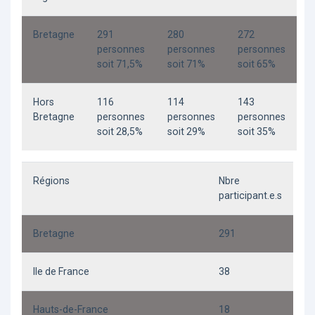
Bretagne
291
280
272
personnes
personnes
personnes
soit 71,5%
soit 71%
soit 65%
Hors
116
114
143
Bretagne
personnes
personnes
personnes
soit 28,5%
soit 29%
soit 35%
Régions
Nbre
participant.e.s
Bretagne
291
Ile de France
38
Hauts-de-France
18