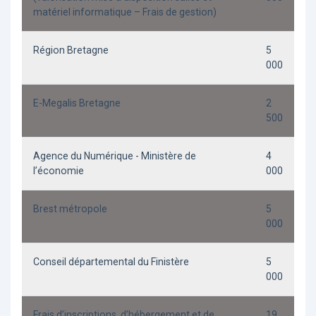
matériel informatique – Frais de gestion)
Région Bretagne
5
000
E-Megalis Bretagne
2
500
Agence du Numérique - Ministère de
4
l’économie
000
Brest métropole
5
000
Conseil départemental du Finistère
5
000
Frais d’inscriptions, d’hébergement et de
19