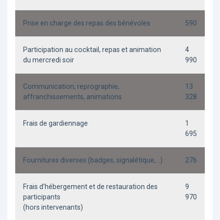
Prise en charge des repas des bénévoles
590
Participation au cocktail, repas et animation
4
du mercredi soir
990
Communication, reprographie,
13
affranchissements, animations
328
Frais de gardiennage
1
695
Fournitures diverses (badges, signalétique,…)
276
Frais d’hébergement et de restauration des
9
participants
970
(hors intervenants)