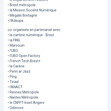
• Brest métropole
• la Mission Société Numérique
• Mégalis Bretagne
• l’Adeupa
co-organisée en partenariat avec :
• la cantine numérique - Brest
• la FING
• Marsouin
• l’UBO
• l’UBO Open Factory
• French Tech Brest+
• la Carène
• Penn ar Jazz
• Ping
• Tiriad
• l’ANACT
• Rennes Métropole
• Nantes Métropole
• le CNFPT-Inset Angers
• Odenore