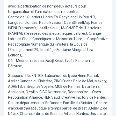
avec la participation de nombreux acteurs pour
l’organisation et l’animation des rencontres :
Centre vie : Quartiers Libres TV, Recyclerie Un Peu d’R,
Longueur d’ondes, Radio Evasion, OpenStreetMap France,
INFINI, Framasoft, Les filles qui..., MJC/MPT de l’Harteloire
(PAPIFAB), le réseau des médiathèques de Brest, Orange
Lab, Les Chats Cosmiques, la Maison du Libre, la Coopérative
Pédagogique Numérique du Finistère, la Ligue de
l’Enseignement 29, le collège Fontaine Margot, Ultra
Editions,...
Off : Mednum, réseau Doc@Brest, Lycée Kerichen La
Pérouse, ...
Sessions : RésENTICE, Labschool du lycée Henri Parriat,
Atelier Canopé du Finistère, ZINC Friche Belle de Mai, Makery,
ADRETS, Entreprise Voyelle, MCE de Rennes, Data Terra,
Applicolis, Ozwillo, CIBC Normandie, Reconnaître – Open
Recognition Alliance, HEP Vaud, Creative Factory de Nantes,
Centre départemental Enfance – Famille du Finistère, Centre
d’accueil thérapeutique à temps partiel de Brest, Atelier Z de
Névez, Champs Libres de Rennes, Ville de Nantes, Université