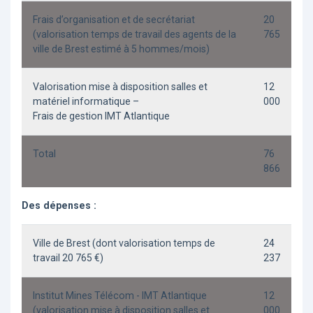
Frais d’organisation et de secrétariat
20
(valorisation temps de travail des agents de la
765
ville de Brest estimé à 5 hommes/mois)
Valorisation mise à disposition salles et
12
matériel informatique –
000
Frais de gestion IMT Atlantique
Total
76
866
Des dépenses :
Ville de Brest (dont valorisation temps de
24
travail 20 765 €)
237
Institut Mines Télécom - IMT Atlantique
12
(valorisation mise à disposition salles et
000