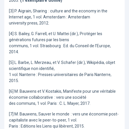
2005.
(1 exemplaire donné)
[3] P. Aigrain, Sharing : culture and the economy in the
Internet age, 1 vol. Amsterdam : Amsterdam
university press, 2012.
[4] S. Bailey, G. Farrell, et U. Mattei (dir.), Protéger les
générations futures par les biens
communs, 1 vol. Strasbourg : Ed. du Conseil de l’Europe,
2014.
[5] L. Barbe, L. Merzeau, et V. Schafer (dir.), Wikipédia, objet
scientifique non identifié,
1 vol. Nanterre : Presses universitaires de Paris Nanterre,
2015.
[6] M. Bauwens et V. Kostakis, Manifeste pour une véritable
économie collaborative : vers une société
des communs, 1 vol. Paris : C. L. Mayer, 2017.
[7] M. Bauwens, Sauver le monde : vers une économie post-
capitaliste avec le peer-to-peer, 1 vol.
Paris : Editions les Liens qui libèrent, 2015.