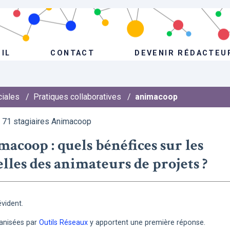
IL
CONTACT
DEVENIR RÉDACTEU
ciales
/
Pratiques collaboratives
/
animacoop
e 71 stagiaires Animacoop
coop : quels bénéfices sur les
lles des animateurs de projets ?
évident.
anisées par
Outils Réseaux
y apportent une première réponse.