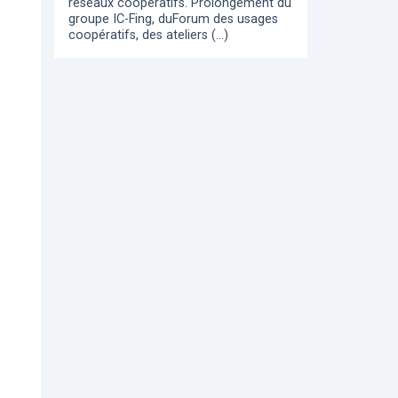
réseaux coopératifs. Prolongement du
groupe IC-Fing, duForum des usages
coopératifs, des ateliers (…)