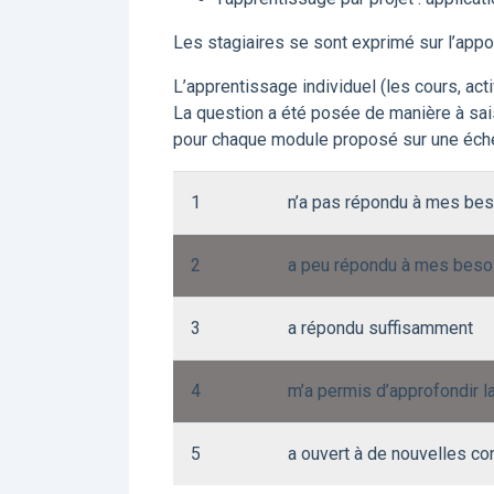
Les stagiaires se sont exprimé sur l’appor
L’apprentissage individuel (les cours, acti
La question a été posée de manière à sai
pour chaque module proposé sur une échel
1
n’a pas répondu à mes be
2
a peu répondu à mes beso
3
a répondu suffisamment
4
m’a permis d’approfondir l
5
a ouvert à de nouvelles c