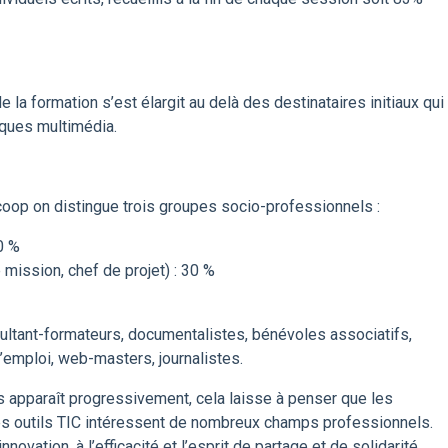
e la formation s’est élargit au delà des destinataires initiaux qui
iques multimédia.
coop on distingue trois groupes socio-professionnels :
0 %
 mission, chef de projet) : 30 %
sultant-formateurs, documentalistes, bénévoles associatifs,
’emploi, web-masters, journalistes.
s apparaît progressivement, cela laisse à penser que les
es outils TIC intéressent de nombreux champs professionnels.
nnovation, à l’efficacité et l’esprit de partage et de solidarité.