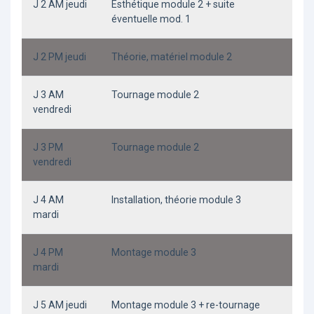
J 2 AM jeudi
Esthétique module 2 + suite
éventuelle mod. 1
J 2 PM jeudi
Théorie, matériel module 2
J 3 AM
Tournage module 2
vendredi
J 3 PM
Tournage module 2
vendredi
J 4 AM
Installation, théorie module 3
mardi
J 4 PM
Montage module 3
mardi
J 5 AM jeudi
Montage module 3 + re-tournage