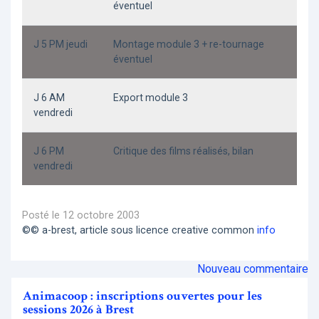
éventuel
J 5 PM jeudi
Montage module 3 + re-tournage
éventuel
J 6 AM
Export module 3
vendredi
J 6 PM
Critique des films réalisés, bilan
vendredi
Posté le 12 octobre 2003
©© a-brest, article sous licence creative common
info
Nouveau commentaire
Animacoop : inscriptions ouvertes pour les
sessions 2026 à Brest