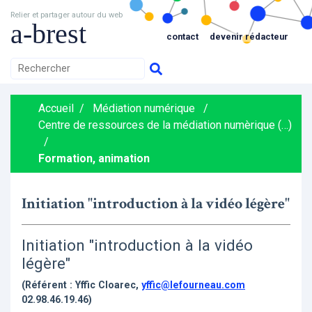
Relier et partager autour du web
a-brest
contact
devenir rédacteur
Accueil
/
Médiation numérique
/
Centre de ressources de la médiation numèrique (…)
/
Formation, animation
Initiation "introduction à la vidéo légère"
Initiation "introduction à la vidéo
légère"
(Référent : Yffic Cloarec,
yffic@lefourneau.com
02.98.46.19.46)