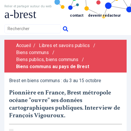
Relier et partager autour du web
a-brest
contact
devenir rédacteur
Accueil
/
Libres et savoirs publics
/
Biens communs
/
Biens publics, biens communs
/
Biens communs au pays de Brest
Brest en biens communs : du 3 au 15 octobre
Pionnière en France, Brest métropole
océane "ouvre" ses données
cartographiques publiques. Interview de
François Vigouroux.