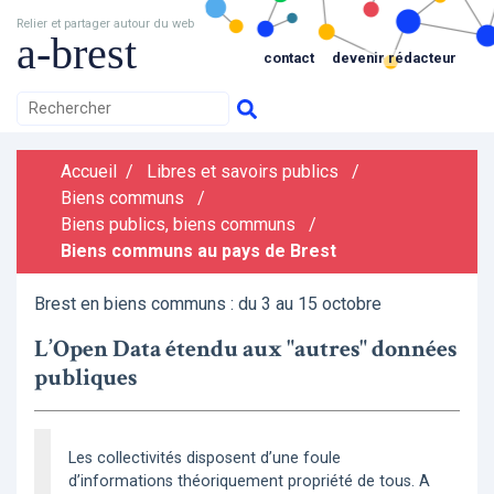
Relier et partager autour du web
a-brest
contact
devenir rédacteur
Accueil
/
Libres et savoirs publics
/
Biens communs
/
Biens publics, biens communs
/
Biens communs au pays de Brest
Brest en biens communs : du 3 au 15 octobre
L’Open Data étendu aux "autres" données
publiques
Les collectivités disposent d’une foule
d’informations théoriquement propriété de tous. A