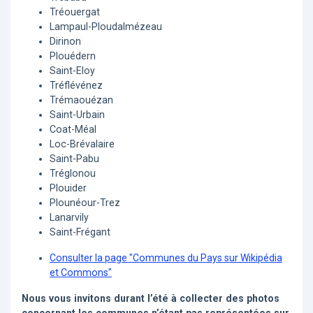
Tréouergat
Lampaul-Ploudalmézeau
Dirinon
Plouédern
Saint-Eloy
Tréflévénez
Trémaouézan
Saint-Urbain
Coat-Méal
Loc-Brévalaire
Saint-Pabu
Tréglonou
Plouider
Plounéour-Trez
Lanarvily
Saint-Frégant
Consulter la page "Communes du Pays sur Wikipédia
et Commons"
Nous vous invitons durant l’été à collecter des photos