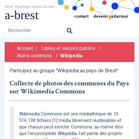
Relier et partager autour du web
a-brest
contact
devenir rédacteur
Accueil
/
Libres et savoirs publics
/
Biens communs
/
Wikipedia
Participez au groupe "Wikipédia au pays de Brest"
Collecte de photos des communes du Pays
sur Wikimedia Commons
Wikimedia Commons
est une médiathèque de 10
516 138 fichiers
[
1
]
média librement réutilisables et
que chacun peut enrichir. Commons, au même titre
que l’encyclopédie
Wikipédia
, fait partie des projets