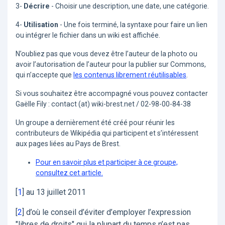
3-
Décrire
- Choisir une description, une date, une catégorie.
4-
Utilisation
- Une fois terminé, la syntaxe pour faire un lien
ou intégrer le fichier dans un wiki est affichée.
N’oubliez pas que vous devez être l’auteur de la photo ou
avoir l’autorisation de l’auteur pour la publier sur Commons,
qui n’accepte que
les contenus librement réutilisables
.
Si vous souhaitez être accompagné vous pouvez contacter
Gaëlle Fily : contact (at) wiki-brest.net / 02-98-00-84-38
Un groupe a dernièrement été créé pour réunir les
contributeurs de Wikipédia qui participent et s’intéressent
aux pages liées au Pays de Brest.
Pour en savoir plus et participer à ce groupe,
consultez cet article.
[
1
]
au 13 juillet 2011
[
2
]
d’où le conseil d’éviter d’employer l’expression
"libres de droits" qui la plupart du temps n’est pas