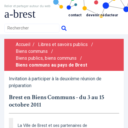
Relier et partager autour du web
a-brest
contact
devenir rédacteur
Accueil
/
Libres et savoirs publics
/
Biens communs
/
Biens publics, biens communs
/
Biens communs au pays de Brest
Invitation à participer à la deuxième réunion de
préparation
Brest en Biens Communs - du 3 au 15
octobre 2011
La Ville de Brest et ses partenaires de