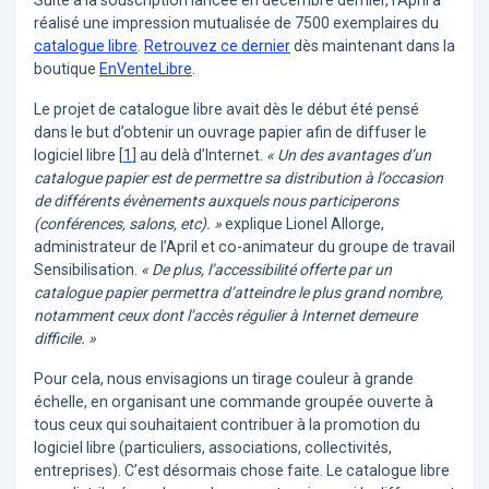
Suite à la souscription lancée en décembre dernier, l’April a
réalisé une impression mutualisée de 7500 exemplaires du
catalogue libre
.
Retrouvez ce dernier
dès maintenant dans la
boutique
EnVenteLibre
.
Le projet de catalogue libre avait dès le début été pensé
dans le but d’obtenir un ouvrage papier afin de diffuser le
logiciel libre
[
1
]
au delà d’Internet.
« Un des avantages d’un
catalogue papier est de permettre sa distribution à l’occasion
de différents évènements auxquels nous participerons
(conférences, salons, etc). »
explique Lionel Allorge,
administrateur de l’April et co-animateur du groupe de travail
Sensibilisation.
« De plus, l’accessibilité offerte par un
catalogue papier permettra d’atteindre le plus grand nombre,
notamment ceux dont l’accès régulier à Internet demeure
difficile. »
Pour cela, nous envisagions un tirage couleur à grande
échelle, en organisant une commande groupée ouverte à
tous ceux qui souhaitaient contribuer à la promotion du
logiciel libre (particuliers, associations, collectivités,
entreprises). C’est désormais chose faite. Le catalogue libre