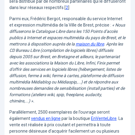
sera distribué par de nombreux partenaires qui le diffuseront
dans leur réseaux respectifs
[
2
]
Parmi eux, Frédéric Bergot, responsable du service Internet
et expression multimédia de la Ville de Brest, précise :
« Nous
diffuserons le Catalogue Libre dans les 150 Points d’accès
publics à Internet et espaces multimédia du pays de Brest, et le
mettrons à disposition auprès de la
maison du libre
. Après les
CD Bureau Libre (compilation de logiciels libres) diffusés
depuis 2005 sur Brest, en Bretagne et ailleurs, le partenariat
avec les associations la Maison du Libre, Infini, Finix permet
d’offrir des services en logiciels libres (hébergement, listes de
diffusion, ferme à wiki, ferme à cartes, plateforme de diffusion
multimédia Médiablog ou Médiaspip,...) et de répondre aux
nombreuses demandes de sensibilisation (install parties) et de
formations (ateliers wiki, spip, freeplane, audacity,
chimère,...) ».
Parallèlement, 2500 exemplaires de l’ouvrage seront
également
vendus en ligne
par la boutique
EnVenteLibre
. La
vente est réalisée à prix coutant et permettra à toute
personne désireuse d’acquérir facilement un ou plusieurs