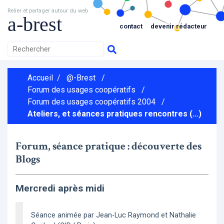
Relier et partager autour du web
a-brest
contact
devenir rédacteur
Accueil
/
@-Brest
/
Forum des usages coopératifs
/
Forum des usages coopératifs 2004
/
Ateliers, et séances pratiques rencontres (…)
Forum, séance pratique : découverte des
Blogs
Mercredi après midi
Séance animée par Jean-Luc Raymond et Nathalie