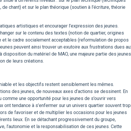
situe à différents niveaux : sur le plan technique (techniques
e chant) et sur le plan théorique (soutien à l’écriture, théorie
pratiques artistiques et encourager l’expression des jeunes.
changer sur le contenu des textes (notion de quartier, origines
e et le cadre socialement acceptables (reformulation de propos
jeunes peuvent ainsi trouver un exutoire aux frustrations dues au
 à disposition du matériel de MAO, une majeure partie des jeunes
on de leurs créations.
éniable et les objectifs restent sensiblement les mêmes.
ations des jeunes, de nouveaux axes d’actions se dessinent. En
peu comme une opportunité pour les jeunes de s’ouvrir vers
eux ont tendance à s’enfermer sur un univers quartier souvent trop
lors de favoriser et de multiplier les occasions pour les jeunes
férents lieux. En se détachant progressivement du groupe,
ative, l’autonomie et la responsabilisation de ces jeunes. Cette