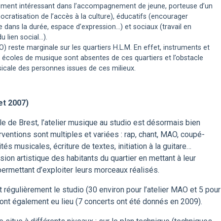
ièrement intéressant dans l’accompagnement de jeune, porteuse d’un
ocratisation de l’accès à la culture), éducatifs (encourager
crire dans la durée, espace d’expression…) et sociaux (travail en
u lien social…).
 reste marginale sur les quartiers H.L.M. En effet, instruments et
s écoles de musique sont absentes de ces quartiers et l’obstacle
usicale des personnes issues de ces milieux.
et 2007)
le de Brest, l’atelier musique au studio est désormais bien
erventions sont multiples et variées : rap, chant, MAO, coupé-
és musicales, écriture de textes, initiation à la guitare…
ssion artistique des habitants du quartier en mettant à leur
permettant d’exploiter leurs morceaux réalisés.
 régulièrement le studio (30 environ pour l’atelier MAO et 5 pour
s ont également eu lieu (7 concerts ont été donnés en 2009).