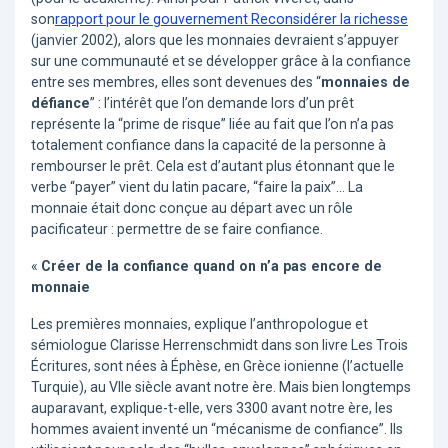
son
rapport pour le gouvernement Reconsidérer la richesse
(janvier 2002), alors que les monnaies devraient s’appuyer
sur une communauté et se développer grâce à la confiance
entre ses membres, elles sont devenues des “
monnaies de
défiance
” : l’intérêt que l’on demande lors d’un prêt
représente la “prime de risque” liée au fait que l’on n’a pas
totalement confiance dans la capacité de la personne à
rembourser le prêt. Cela est d’autant plus étonnant que le
verbe “payer” vient du latin pacare, “faire la paix”… La
monnaie était donc conçue au départ avec un rôle
pacificateur : permettre de se faire confiance.
«
Créer de la confiance quand on n’a pas encore de
monnaie
Les premières monnaies, explique l’anthropologue et
sémiologue Clarisse Herrenschmidt dans son livre Les Trois
Écritures, sont nées à Éphèse, en Grèce ionienne (l’actuelle
Turquie), au VIIe siècle avant notre ère. Mais bien longtemps
auparavant, explique-t-elle, vers 3300 avant notre ère, les
hommes avaient inventé un “mécanisme de confiance”. Ils