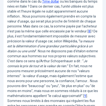
comme dans le cas du
Time dollar
ou les banques du temps
nées en Italie ? Dans ce dernier cas, l’unité utilisée est plus
stable et l’heure légale ne subit apparemment aucune
inflation… Nous pourrions également prendre en compte la
valeur d’usage, qui serait plus proche de l’intérêt de chaque
personne. Mais dans ce cas, la somme payée par l’acheteur
n’est pas la même que celle encaissée par le vendeur
[
8
]
! De
plus, il est fondamentalement impossible de mesurer avec
précision la valeur d’usage car, selon Wikipédia, “l
a mesure
est la détermination d’une grandeur particulière grâce à un
étalon ou une unité
”. Nous ne disposons pas d’étalon externe
commun aux hommes sur nos propres valeurs subjectives.
C’est dans ce sens qu’Arthur Schopenhauer a dit : “
Je
connais le prix de tout et la valeur de rien.
” En fait, nous ne
pouvons mesurer précisément aucune de nos “valeurs
internes” : la valeur d’usage, mais également l’estime que
nous avons pour une personne, la confiance, l’amour… Nous
pouvons dire “beaucoup” ou “peu”, “de plus en plus” ou “de
moins en moins”, mais nous en sommes réduits à ce que les
mathématiciens appellent “le calcul approximatif”
[
9
]
.
Sommes-nous limités à des monnaies qui régulent les flux
entre les personnes sans prendre en compte l’être humain