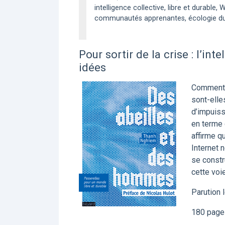
intelligence collective, libre et durable, 
communautés apprenantes, écologie du d
Pour sortir de la crise : l’int
idées
Comment f
sont-elle
d’impuiss
en terme 
affirme q
Internet 
se constr
cette voi
Parution
180 page