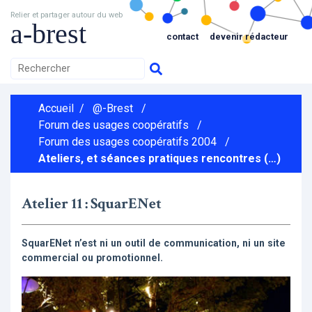
Relier et partager autour du web
a-brest
contact
devenir rédacteur
Accueil
/
@-Brest
/
Forum des usages coopératifs
/
Forum des usages coopératifs 2004
/
Ateliers, et séances pratiques rencontres (…)
Atelier 11 : SquarENet
SquarENet n’est ni un outil de communication, ni un site
commercial ou promotionnel.