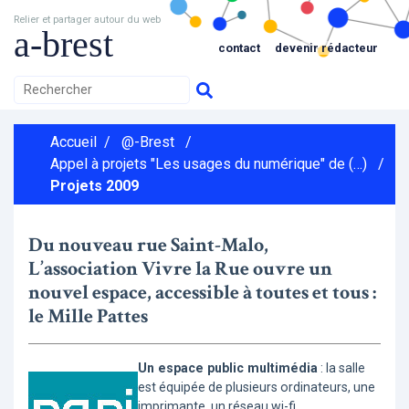
Relier et partager autour du web
a-brest
contact
devenir rédacteur
Accueil
/
@-Brest
/
Appel à projets "Les usages du numérique" de (…)
/
Projets 2009
Du nouveau rue Saint-Malo,
L’association Vivre la Rue ouvre un
nouvel espace, accessible à toutes et tous :
le Mille Pattes
Un espace public multimédia
: la salle
est équipée de plusieurs ordinateurs, une
imprimante, un réseau wi-fi.