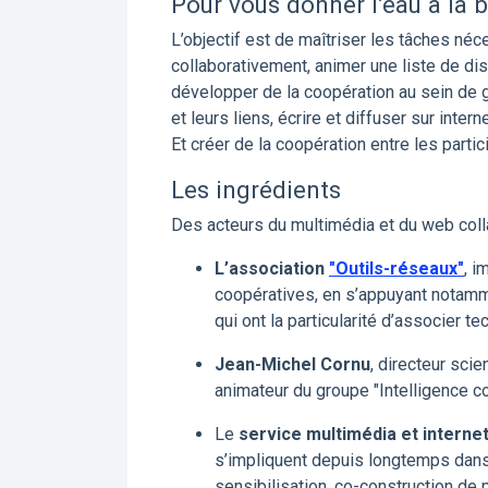
Pour vous donner l’eau à la b
L’objectif est de maîtriser les tâches néce
collaborativement, animer une liste de di
développer de la coopération au sein de g
et leurs liens, écrire et diffuser sur internet
Et créer de la coopération entre les partic
Les ingrédients
Des acteurs du multimédia et du web colla
L’association
"Outils-réseaux"
, 
coopératives, en s’appuyant notamme
qui ont la particularité d’associer t
Jean-Michel Cornu
, directeur scie
animateur du groupe "Intelligence co
Le
service multimédia et internet 
s’impliquent depuis longtemps dans 
sensibilisation, co-construction de 