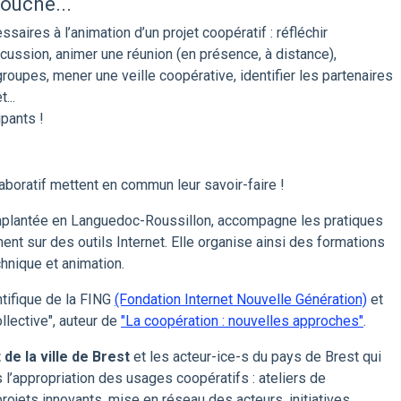
ouche...
ssaires à l’animation d’un projet coopératif : réfléchir
scussion, animer une réunion (en présence, à distance),
roupes, mener une veille coopérative, identifier les partenaires
...
ipants !
boratif mettent en commun leur savoir-faire !
implantée en Languedoc-Roussillon, accompagne les pratiques
nt sur des outils Internet. Elle organise ainsi des formations
echnique et animation.
ntifique de la FING
(Fondation Internet Nouvelle Génération)
et
llective", auteur de
"La coopération : nouvelles approches"
.
de la ville de Brest
et les acteur-ice-s du pays de Brest qui
l’appropriation des usages coopératifs : ateliers de
projets innovants, mise en réseau des acteurs, initiatives