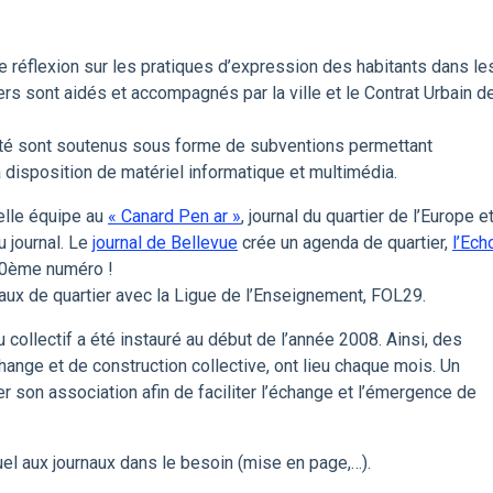
e réflexion sur les pratiques d’expression des habitants dans le
tiers sont aidés et accompagnés par la ville et le Contrat Urbain d
mité sont soutenus sous forme de subventions permettant
à disposition de matériel informatique et multimédia.
elle équipe au
« Canard Pen ar »
, journal du quartier de l’Europe e
u journal. Le
journal de Bellevue
crée un agenda de quartier,
l’Ech
00ème numéro !
naux de quartier avec la Ligue de l’Enseignement, FOL29.
collectif a été instauré au début de l’année 2008. Ainsi, des
hange et de construction collective, ont lieu chaque mois. Un
nter son association afin de faciliter l’échange et l’émergence de
tuel aux journaux dans le besoin (mise en page,…).