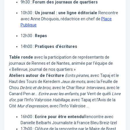
9h30 :
Forum des journaux de quartiers
10h30 :
Un journal : une ligne éditoriale
Rencontre
avec Anne Dhoquois, rédactrice en chef de
Place
Publique
12h30 :
Repas
14h00 :
Pratiques d’écritures
Table ronde
avec la participation de représentants de
journaux de Rennes et de Nantes, animée par l’équipe de
« Bellevue, journal de nos quartiers »
Ateliers autour de l’écriture
Ecrits pirates
, avec Tapaj et le
Haut des Tours de Keredern
Jeux de mots
, avec la Feuille de
Chou
De bric et de broc
, avec le Char Rieur
Interviews
, avec le
Canard Pen ar...
Ecrire avec les enfants
, par Vent de quéli
Livre
d’or
, par l’Info Valyroise
Habillage
, avec Tapaj et l’Avis de la
Cité
Mur d’expression
, avec l’Info Valiroise ...
16h00 :
Ecrire pour être entendu
Rencontre avec
Danielle Belbarhi Journaliste à France Bleu Breiz-Izel
17h00 : Clôture de la rencontre par le Maire de Brest