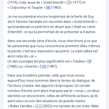
(1974), mais aussi de « Soleil Interdit »
[
7
]
(1977) et
« Colporteur et Taupier »
[
8
]
(1983).
Je me souviendrai encore longtemps de la fierté de Guy,
dont ’histoire familiale est racontée dans « Soleil Interdit »,
qui brandissait ce petit livre en disant que c’était sa ’carte
d’identité’, ce qui lui permettait de se présenter à d’autres.
dans une seconde série d’écrits, nous cherchons à ce que
les personnes que nous rencontrons prennent elles-mêmes
la parole, c’est leur expression qui prime. Le style utilisé est
alors celui du « je ».
Un des ouvrages les plus significatifs est « Pauline »
[
9
]
(1985) ou « Kolette »
[
10
]
(1987).
Dans une troisième période, celle que nous vivons
aujourd’hui, nous sommes dans le temps du dialogue, de
l’écriture croisée, des apports réciproques. Un certain
nombre d’écrits sont alors marqués par le « nous », où deux
identités se rencontrent, celles de différents acteurs, qu’ils
aient vécu ou non des situations de grande misère.
« Belles familles »
[
11
]
(2002) me semble de cet ordre. Mais