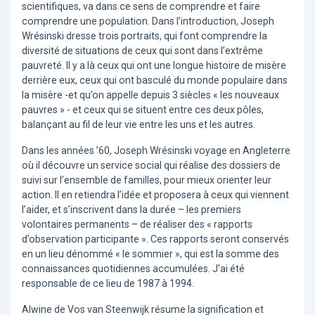
scientifiques, va dans ce sens de comprendre et faire
comprendre une population. Dans l’introduction, Joseph
Wrésinski dresse trois portraits, qui font comprendre la
diversité de situations de ceux qui sont dans l’extrême
pauvreté. Il y a là ceux qui ont une longue histoire de misère
derrière eux, ceux qui ont basculé du monde populaire dans
la misère -et qu’on appelle depuis 3 siècles « les nouveaux
pauvres » - et ceux qui se situent entre ces deux pôles,
balançant au fil de leur vie entre les uns et les autres.
Dans les années ’60, Joseph Wrésinski voyage en Angleterre
où il découvre un service social qui réalise des dossiers de
suivi sur l’ensemble de familles, pour mieux orienter leur
action. Il en retiendra l’idée et proposera à ceux qui viennent
l’aider, et s’inscrivent dans la durée – les premiers
volontaires permanents – de réaliser des « rapports
d’observation participante ». Ces rapports seront conservés
en un lieu dénommé « le sommier », qui est la somme des
connaissances quotidiennes accumulées. J’ai été
responsable de ce lieu de 1987 à 1994.
Alwine de Vos van Steenwijk résume la signification et