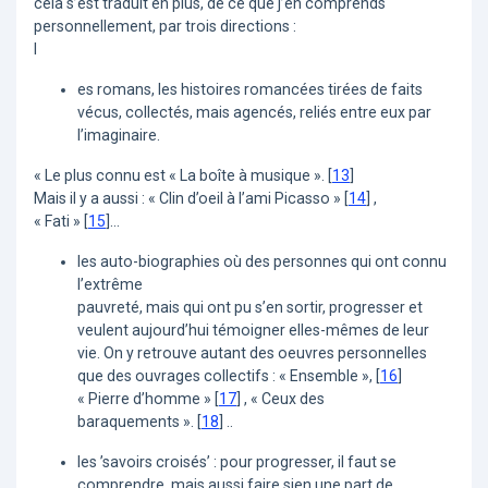
cela s’est traduit en plus, de ce que j’en comprends
personnellement, par trois directions :
l
es romans, les histoires romancées tirées de faits
vécus, collectés, mais agencés, reliés entre eux par
l’imaginaire.
« Le plus connu est « La boîte à musique ».
[
13
]
Mais il y a aussi : « Clin d’oeil à l’ami Picasso »
[
14
]
,
« Fati »
[
15
]
...
les auto-biographies où des personnes qui ont connu
l’extrême
pauvreté, mais qui ont pu s’en sortir, progresser et
veulent aujourd’hui témoigner elles-mêmes de leur
vie. On y retrouve autant des oeuvres personnelles
que des ouvrages collectifs : « Ensemble »,
[
16
]
« Pierre d’homme »
[
17
]
, « Ceux des
baraquements ».
[
18
]
..
les ’savoirs croisés’ : pour progresser, il faut se
comprendre, mais aussi faire sien une part de