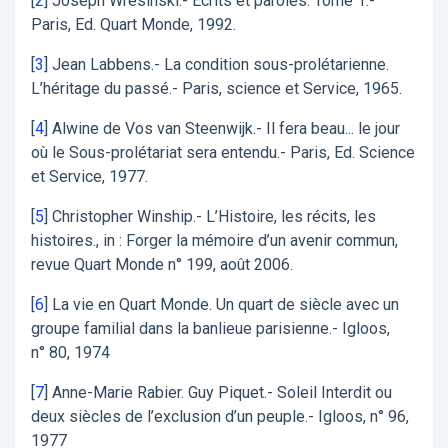
[
2
]
Joseph Wrésinski.- Ecrits et paroles. Tome 1.-
Paris, Ed. Quart Monde, 1992.
[
3
]
Jean Labbens.- La condition sous-prolétarienne.
L’héritage du passé.- Paris, science et Service, 1965.
[
4
]
Alwine de Vos van Steenwijk.- Il fera beau... le jour
où le Sous-prolétariat sera entendu.- Paris, Ed. Science
et Service, 1977.
[
5
]
Christopher Winship.- L’Histoire, les récits, les
histoires., in : Forger la mémoire d’un avenir commun,
revue Quart Monde n° 199, août 2006.
[
6
]
La vie en Quart Monde. Un quart de siècle avec un
groupe familial dans la banlieue parisienne.- Igloos,
n° 80, 1974
[
7
]
Anne-Marie Rabier. Guy Piquet.- Soleil Interdit ou
deux siècles de l’exclusion d’un peuple.- Igloos, n° 96,
1977