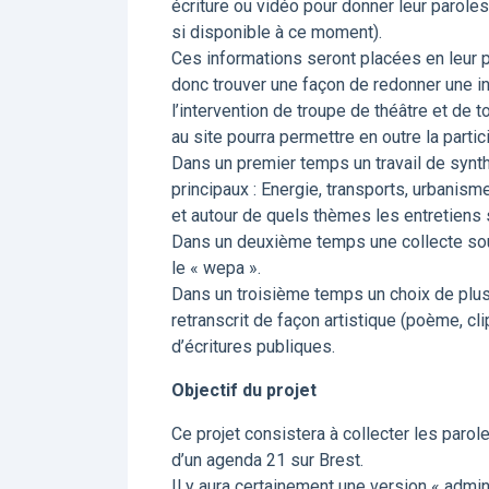
écriture ou vidéo pour donner leur parole
si disponible à ce moment).
Ces informations seront placées en leur pré
donc trouver une façon de redonner une info
l’intervention de troupe de théâtre et de t
au site pourra permettre en outre la partic
Dans un premier temps un travail de synt
principaux : Energie, transports, urbanism
et autour de quels thèmes les entretiens 
Dans un deuxième temps une collecte sous
le « wepa ».
Dans un troisième temps un choix de plus
retranscrit de façon artistique (poème, cl
d’écritures publiques.
Objectif du projet
Ce projet consistera à collecter les parole
d’un agenda 21 sur Brest.
Il y aura certainement une version « admin