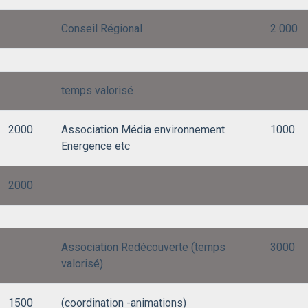
Conseil Régional
2 000
temps valorisé
2000
Association Média environnement
1000
Energence etc
2000
Association Redécouverte (temps
3000
valorisé)
1500
(coordination -animations)