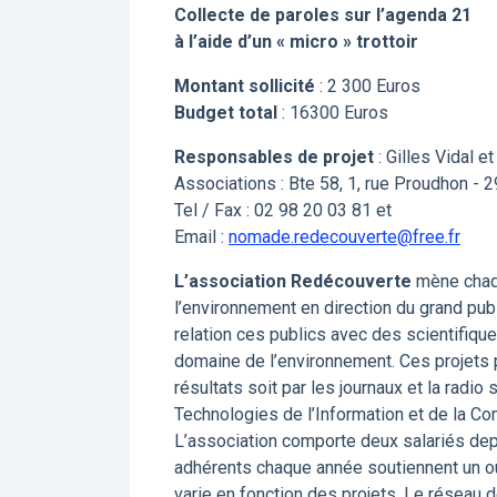
Collecte de paroles sur l’agenda 21
à l’aide d’un « micro » trottoir
Montant sollicité
: 2 300 Euros
Budget total
: 16300 Euros
Responsables de projet
: Gilles Vidal 
Associations : Bte 58, 1, rue Proudhon - 
Tel / Fax : 02 98 20 03 81 et
Email :
nomade.redecouverte@free.fr
L’association Redécouverte
mène chaqu
l’environnement en direction du grand pub
relation ces publics avec des scientifiqu
domaine de l’environnement. Ces projets p
résultats soit par les journaux et la radio
Technologies de l’Information et de la Co
L’association comporte deux salariés dep
adhérents chaque année soutiennent un ou
varie en fonction des projets. Le réseau 