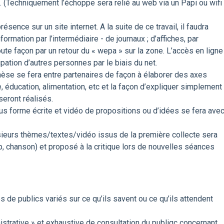
s. (Techniquement l’échoppe sera relié au web via un Papi ou wifi
sence sur un site internet. A la suite de ce travail, il faudra
rmation par l’intermédiaire - de journaux ; d’affiches, par
oute façon par un retour du « wepa » sur la zone. L’accès en ligne
ipation d’autres personnes par le biais du net.
hèse se fera entre partenaires de façon à élaborer des axes
e, éducation, alimentation, etc et la façon d’expliquer simplement
seront réalisés.
 forme écrite et vidéo de propositions ou d’idées se fera ave
ieurs thèmes/textes/vidéo issus de la première collecte sera
ip, chanson) et proposé à la critique lors de nouvelles séances
s de publics variés sur ce qu’ils savent ou ce qu’ils attendent
istrative » et exhaustive de consultation du publiqc concernant