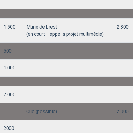
1 500
Marie de brest
2 300
(en cours - appel à projet multimédia)
500
1 000
2 000
Cub (possible)
2 000
2000