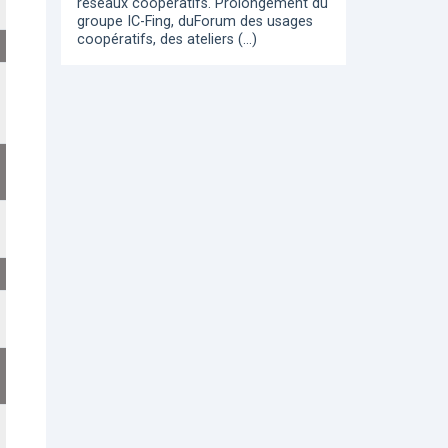
réseaux coopératifs. Prolongement du
groupe IC-Fing, duForum des usages
coopératifs, des ateliers (…)