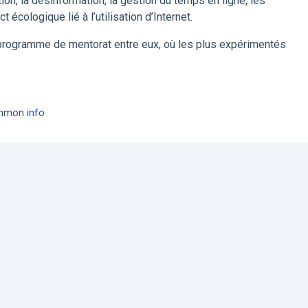
ion, la désinformation, la gestion du temps en ligne, les
 écologique lié à l’utilisation d’Internet.
n programme de mentorat entre eux, où les plus expérimentés
common
info