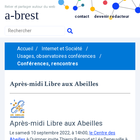
Relier et partager autour du web
a-brest
contact
devenir rédacteur
Accueil
/
Internet et Société
/
Usages, observatoires conférences
/
Conférences, rencontres
Après-midi Libre aux Abeilles
Après-midi Libre aux Abeilles
Le samedi 10 septembre 2022, à 14h00,
le Centre des
Abeilles
à Quimper invite Thierry Bayoud et Léa Deneuville à