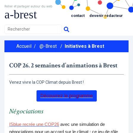
Relier et partager autour du web
a-brest
contact
devenir rédacteur
Accueil
/
@-Brest
/
Initiatives à Brest
COP 26. 2 semaines d’animations à Brest
Venez vivre la COP Climat depuis Brest !
Découvrez le programme
Négociations
ISblue recrée une COP26
avec une simulation de
négociations pour un accord sur le climat : ce jeu de rôle