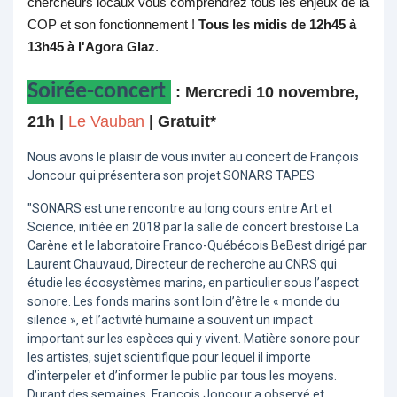
chercheurs locaux vous comprendrez tous les enjeux de la
COP et son fonctionnement !
Tous les midis de 12h45 à
13h45 à l'Agora Glaz
.
Soirée-concert
: Mercredi 10 novembre,
21h |
Le Vauban
| Gratuit*
Nous avons le plaisir de vous inviter au concert de François
Joncour qui présentera son projet SONARS TAPES
"SONARS est une rencontre au long cours entre Art et
Science, initiée en 2018 par la salle de concert brestoise La
Carène et le laboratoire Franco-Québécois BeBest dirigé par
Laurent Chauvaud, Directeur de recherche au CNRS qui
étudie les écosystèmes marins, en particulier sous l’aspect
sonore. Les fonds marins sont loin d’être le « monde du
silence », et l’activité humaine a souvent un impact
important sur les espèces qui y vivent. Matière sonore pour
les artistes, sujet scientifique pour lequel il importe
d’interpeler et d’informer le public par tous les moyens.
Durant des semaines, François Joncour a observé et