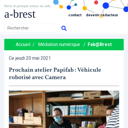
Relier et partager autour du web
a-brest
contact
devenir rédacteur
Accueil
/
Médiation numérique
/
Fab@Brest
Ce jeudi 20 mai 2021
Prochain atelier Papifab : Véhicule
robotisé avec Camera