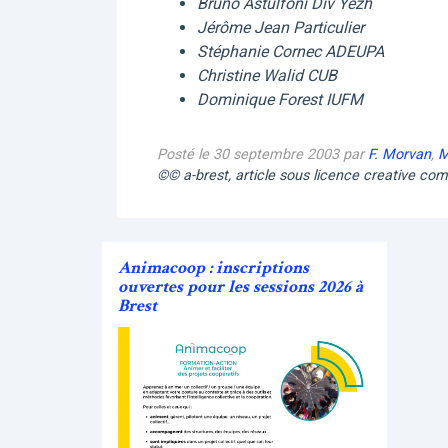
Bruno Astulfoni Div Yezh
Jérôme Jean Particulier
Stéphanie Cornec ADEUPA
Christine Walid CUB
Dominique Forest IUFM
Posté le 30 septembre 2003 par
F. Morvan
,
M
©© a-brest, article sous licence creative c
Animacoop : inscriptions
ouvertes pour les sessions 2026 à
Brest