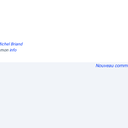
ichel Briand
ommon
info
Nouveau comme