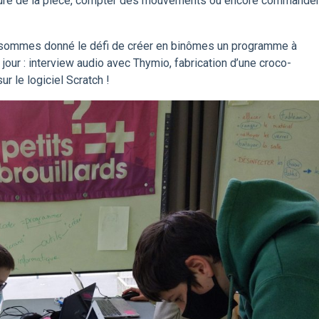
rature de la pièce, compter des mouvements ou encore commande
us sommes donné le défi de créer en binômes un programme à
jour : interview audio avec Thymio, fabrication d’une croco-
r le logiciel Scratch !