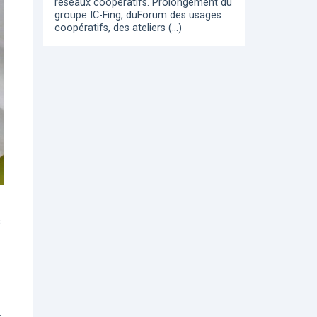
réseaux coopératifs. Prolongement du
groupe IC-Fing, duForum des usages
coopératifs, des ateliers (…)
s